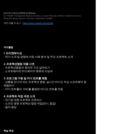
[Into the Frame] (2024) by @liseok
LG TOLED Transparent Display Devices, a Laser Projector, Motion Graphics (3-min)
Electronic Music Sound, Variable Installation (2024)
https://www.liseok.com/works
*작가 작품 더 보기 :
​커리큘럼
1. 오리엔테이션
- 작가 소개 및 경험에 의한 사례 분석 및 주요 프로젝트 소개
2. 프로젝션맵핑 작품 시연
- 프로젝션맵핑의 원리와 구조 살펴보기
- 소프트웨어와 하드웨어의 종류와 쓰임새
3. 프로그램 구동 및 미디 컨트롤 체험
- 상황별 만나게 되는 프로젝션 맵핑, 실시간 비디오 믹싱 소프트웨어 등
체험하기
- 미디 컨트롤러, OSC를 활용한 비디오 컨트롤 연동
4. 프로젝트 작업 과정 소개
- 대기업 대형 프로젝트 프로세스
- 소규모 원맨 프로젝션 맵핑 작업(전시, 팝업)
- 질의 응답
학습 목표