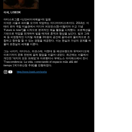
이석, LISEOK
아티스트그룹 <신단비이석예술>의 일원
이석은 서울과 파리를 오가며 작업하는 미디어아티스트이다. 2014년, 이
태리 로마 국립 미술관에서 미디어 퍼포먼스(한-이탈리아 수교 기념
‘Future is now!’)를 시작으로 본격적인 예술 활동을 시작했다. 프로젝션을
기반으로 작업을 전개하며 빛을 매개로 흔적과 형상을 남긴다. 빛과 그래
픽 등 비정형적인 디지털 재료를 3차원의 공간에 끌어내어 물리적으로 조
합하고 향유할 할 수 있는 경험을 제공한다. 이는 현실과 가상의 경계를 허
물어 초현실의 세계를 이룬다.
그는 나이키, 아디다스, 라코스테, 더현대 등 패션브랜드와 뮤직비디오에
이르기까지 문화 전반에 걸쳐 협업을 이끌어 내었다. 최근에는 서울에서
개인전 '대지의 모든 프레임'과 아르헨티나 부에노스 아이레스에서 전시
'Trascendencia: La vida, conectando el espacio más allá del
tiempo.'(국가유산청 주최)를 진행하였다.
https://www.liseok.com/works